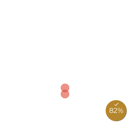
最优惠的价格
Book directly and save!
请填写全部表格
米兰及周边地区的活动